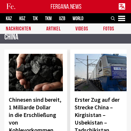
FERGANA.NEWS
KAZ
KGZ
TJK
TKM
UZB
WORLD
NACHRICHTEN
ARTIKEL
VIDEOS
FOTOS
China
Chinesen sind bereit,
Erster Zug auf der
1 Milliarde Dollar
Strecke China –
in die Erschließung
Kirgisistan –
von
Usbekistan –
Kohlevorkommen
Tadschikistan