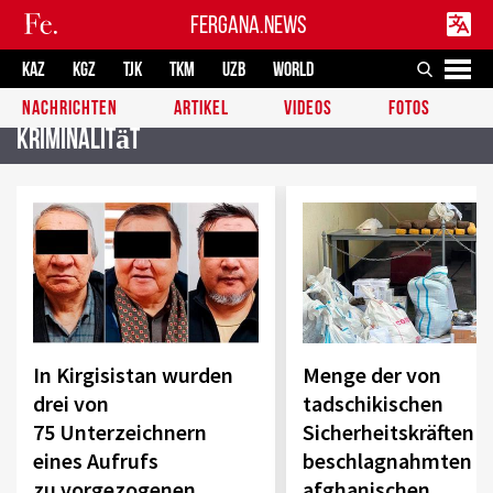
FERGANA.NEWS
KAZ
KGZ
TJK
TKM
UZB
WORLD
NACHRICHTEN
ARTIKEL
VIDEOS
FOTOS
Kriminalität
In Kirgisistan wurden
Menge der von
drei von
tadschikischen
75 Unterzeichnern
Sicherheitskräften
eines Aufrufs
beschlagnahmten
zu vorgezogenen
afghanischen