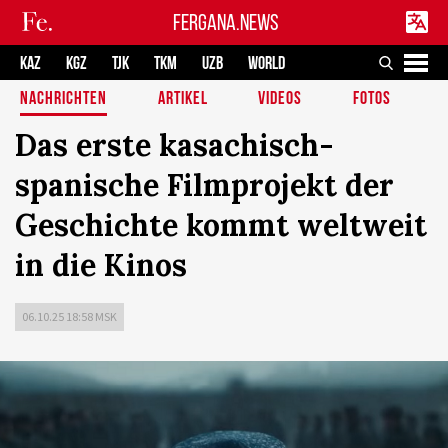
FERGANA.NEWS
KAZ
KGZ
TJK
TKM
UZB
WORLD
NACHRICHTEN
ARTIKEL
VIDEOS
FOTOS
Das erste kasachisch-
spanische Filmprojekt der
Geschichte kommt weltweit
in die Kinos
06.10.25 18:58 MSK