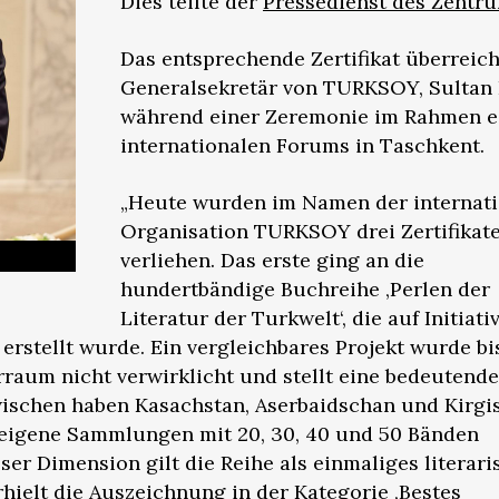
Dies teilte der
Pressedienst des Zentr
Das entsprechende Zertifikat überreich
Generalsekretär von TURKSOY, Sultan 
während einer Zeremonie im Rahmen e
internationalen Forums in Taschkent.
„Heute wurden im Namen der internat
Organisation TURKSOY drei Zertifikat
verliehen. Das erste ging an die
hundertbändige Buchreihe ‚Perlen der
Literatur der Turkwelt‘, die auf Initiati
erstellt wurde. Ein vergleichbares Projekt wurde bi
raum nicht verwirklicht und stellt eine bedeutende
zwischen haben Kasachstan, Aserbaidschan und Kirgi
 eigene Sammlungen mit 20, 30, 40 und 50 Bänden
er Dimension gilt die Reihe als einmaliges literari
ielt die Auszeichnung in der Kategorie ‚Bestes