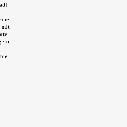
tadt
eine
 mit
mte
geln.
mie