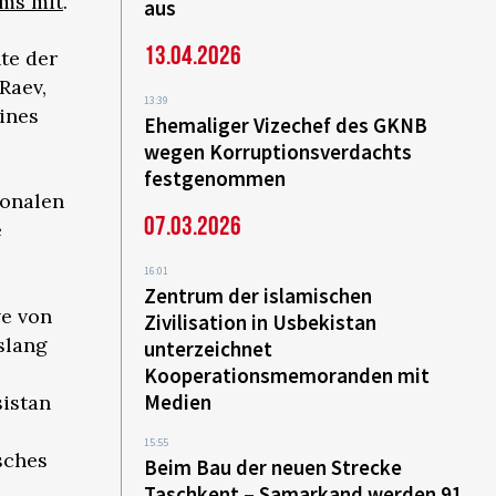
ums mit
.
aus
13.04.2026
te der
Raev,
13:39
ines
Ehemaliger Vizechef des GKNB
wegen Korruptionsverdachts
festgenommen
ionalen
07.03.2026
e
16:01
Zentrum der islamischen
ve von
Zivilisation in Usbekistan
slang
unterzeichnet
Kooperationsmemoranden mit
Medien
sistan
15:55
sches
Beim Bau der neuen Strecke
Taschkent – Samarkand werden 91