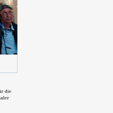
r die
aler