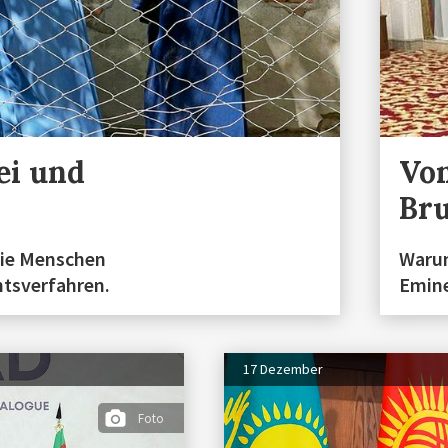
ei und
Von
Br
die Menschen
Warum
htsverfahren.
Emine
17 Dezember
Foto