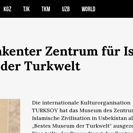
KGZ
TJK
TKM
UZB
WORLD
enter Zentrum für Isl
der Turkwelt
Die internationale Kulturorganisation
TURKSOY hat das Museum des Zentrum
Islamische Zivilisation in Usbekistan a
„Bestes Museum der Turkwelt“ ausgeze