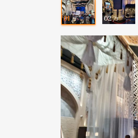
01
02
/3
/3