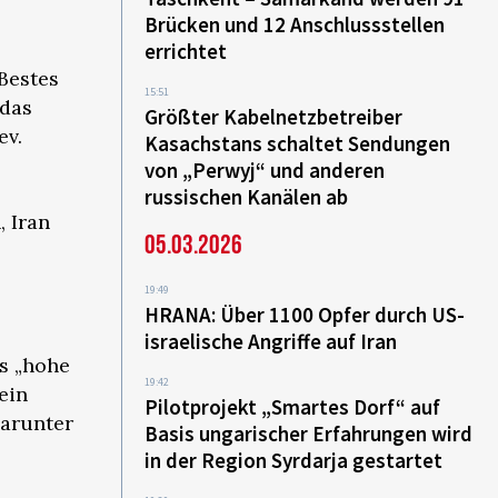
Brücken und 12 Anschlussstellen
errichtet
‚Bestes
15:51
das
Größter Kabelnetzbetreiber
ev.
Kasachstans schaltet Sendungen
von „Perwyj“ und anderen
russischen Kanälen ab
, Iran
05.03.2026
19:49
HRANA: Über 1100 Opfer durch US-
israelische Angriffe auf Iran
s „hohe
19:42
ein
Pilotprojekt „Smartes Dorf“ auf
darunter
Basis ungarischer Erfahrungen wird
in der Region Syrdarja gestartet