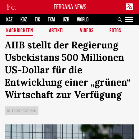
FERGANA.NEWS
KAZ
KGZ
TJK
TKM
UZB
WORLD
NACHRICHTEN
ARTIKEL
VIDEOS
FOTOS
AIIB stellt der Regierung
Usbekistans 500 Millionen
US-Dollar für die
Entwicklung einer „grünen“
Wirtschaft zur Verfügung
02.12.25 20:37 MSK