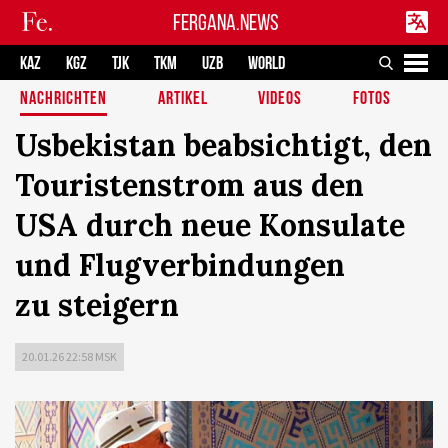
FERGANA.NEWS
KAZ
KGZ
TJK
TKM
UZB
WORLD
NACHRICHTEN
ARTIKEL
VIDEOS
FOTOS
Usbekistan beabsichtigt, den
Touristenstrom aus den
USA durch neue Konsulate
und Flugverbindungen
zu steigern
20.01.26 22:58 MSK