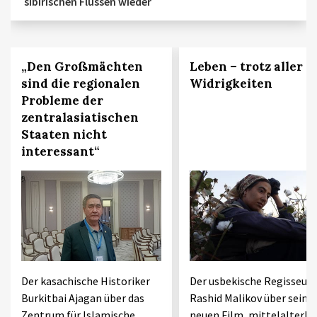
sibirischen Flüssen wieder
„Den Großmächten
Leben – trotz aller
sind die regionalen
Widrigkeiten
Probleme der
zentralasiatischen
Staaten nicht
interessant“
Der kasachische Historiker
Der usbekische Regisseur
Burkitbai Ajagan über das
Rashid Malikov über seine
Zentrum für Islamische
neuen Film, mittelalterli