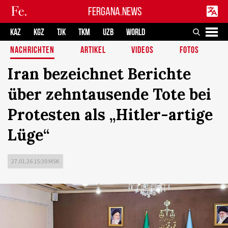
FERGANA.NEWS
KAZ
KGZ
TJK
TKM
UZB
WORLD
NACHRICHTEN
ARTIKEL
VIDEOS
FOTOS
Iran bezeichnet Berichte
über zehntausende Tote bei
Protesten als „Hitler-artige
Lüge“
27.01.26 15:30 MSK