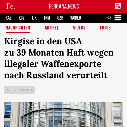
FERGANA.NEWS
KAZ
KGZ
TJK
TKM
UZB
WORLD
NACHRICHTEN
ARTIKEL
VIDEOS
FOTOS
Kirgise in den USA
zu 39 Monaten Haft wegen
illegaler Waffenexporte
nach Russland verurteilt
27.01.26 15:41 MSK