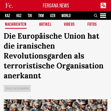
FERGANA.NEWS
KAZ
KGZ
TJK
TKM
UZB
WORLD
NACHRICHTEN
ARTIKEL
VIDEOS
FOTOS
Die Europäische Union hat
die iranischen
Revolutionsgarden als
terroristische Organisation
anerkannt
29.01.26 20:28 MSK