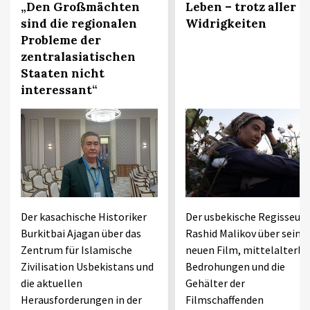
„Den Großmächten
Leben – trotz aller
sind die regionalen
Widrigkeiten
Probleme der
zentralasiatischen
Staaten nicht
interessant“
Der kasachische Historiker
Der usbekische Regisseur
Burkitbai Ajagan über das
Rashid Malikov über seine
Zentrum für Islamische
neuen Film, mittelalterli
Zivilisation Usbekistans und
Bedrohungen und die
die aktuellen
Gehälter der
Herausforderungen in der
Filmschaffenden