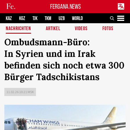
FERGANA.NEWS
KAZ
KGZ
TJK
TKM
UZB
WORLD
NACHRICHTEN
ARTIKEL
VIDEOS
FOTOS
Ombudsmann-Büro:
In Syrien und im Irak
befinden sich noch etwa 300
Bürger Tadschikistans
11.02.26 10:21 MSK