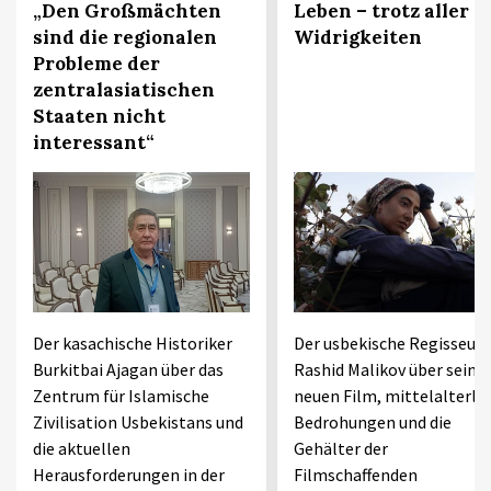
„Den Großmächten
Leben – trotz aller
sind die regionalen
Widrigkeiten
Probleme der
zentralasiatischen
Staaten nicht
interessant“
Der kasachische Historiker
Der usbekische Regisseur
Burkitbai Ajagan über das
Rashid Malikov über seine
Zentrum für Islamische
neuen Film, mittelalterli
Zivilisation Usbekistans und
Bedrohungen und die
die aktuellen
Gehälter der
Herausforderungen in der
Filmschaffenden