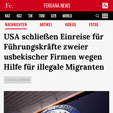
FERGANA.NEWS
KAZ
KGZ
TJK
TKM
UZB
WORLD
NACHRICHTEN
ARTIKEL
VIDEOS
FOTOS
USA schließen Einreise für
Führungskräfte zweier
usbekischer Firmen wegen
Hilfe für illegale Migranten
20.02.26 21:58 MSK