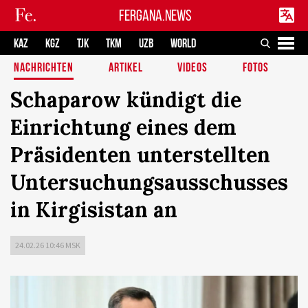
FERGANA.NEWS
KAZ
KGZ
TJK
TKM
UZB
WORLD
NACHRICHTEN
ARTIKEL
VIDEOS
FOTOS
Schaparow kündigt die
Einrichtung eines dem
Präsidenten unterstellten
Untersuchungsausschusses
in Kirgisistan an
24.02.26 10:46 MSK