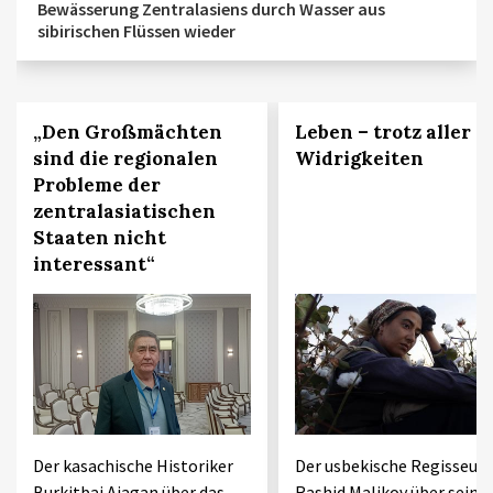
Bewässerung Zentralasiens durch Wasser aus
sibirischen Flüssen wieder
„Den Großmächten
Leben – trotz aller
sind die regionalen
Widrigkeiten
Probleme der
zentralasiatischen
Staaten nicht
interessant“
Der kasachische Historiker
Der usbekische Regisseur
Burkitbai Ajagan über das
Rashid Malikov über seine