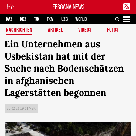
FERGANA.NEWS
KAZ
KGZ
TJK
TKM
UZB
WORLD
NACHRICHTEN
ARTIKEL
VIDEOS
FOTOS
Ein Unternehmen aus
Usbekistan hat mit der
Suche nach Bodenschätzen
in afghanischen
Lagerstätten begonnen
25.02.26 19:51 MSK